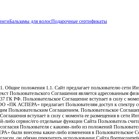
инги
Бальзамы для волос
Подарочные сертификаты
m/ 1. Общие положения 1.1. Сайт предлагает пользователю сети И
екст Пользовательского Соглашения является адресованным ф
. 437 ГК РФ. Пользовательское Соглашение вступает в силу с мо
ОО «ПК АСПЕРА» предлагает Пользователям доступ к спектру серв
оящим Пользовательским Соглашением. Пользовательское Согла
Соглашения вступает в силу с момента ее размещения в сети Ин
кой-либо сервис/его отдельные функции Сайта Пользователь счи
есогласия Пользователя с какими-либо из положений Пользовате
ПЕРА» были внесены какие-либо изменения в Пользовательское С
ласен, он обязан прекратить использование Сайта floemacosmeti