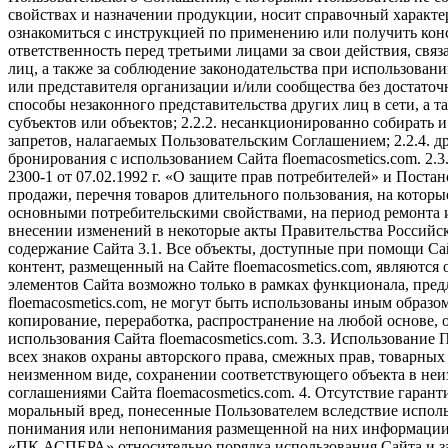
свойствах и назначении продукции, носит справочный характ
ознакомиться с инструкцией по применению или получить кон
ответственность перед третьими лицами за свои действия, свя
лиц, а также за соблюдение законодательства при использовании
или представителя организации и/или сообщества без достаточ
способы незаконного представительства других лиц в сети, а
субъектов или объектов; 2.2.2. несанкционированно собирать 
запретов, налагаемых Пользовательским Соглашением; 2.2.4. 
бронирования с использованием Сайта floemacosmetics.com. 2.3
2300-1 от 07.02.1992 г. «О защите прав потребителей» и Пост
продажи, перечня товаров длительного пользования, на которы
основными потребительскими свойствами, на период ремонта и
внесении изменений в некоторые акты Правительства Российс
содержание Сайта 3.1. Все объекты, доступные при помощи Сайт
контент, размещенный на Сайте floemacosmetics.com, являютс
элементов Сайта возможно только в рамках функционала, пред
floemacosmetics.com, не могут быть использованы иным образо
копирование, переработка, распространение на любой основе,
использования Сайта floemacosmetics.com. 3.3. Использование
всех знаков охраны авторского права, смежных прав, товарных
неизменном виде, сохранении соответствующего объекта в не
соглашениями Сайта floemacosmetics.com. 4. Отсутствие гаран
моральный вред, понесенные Пользователем вследствие использ
понимания или непонимания размещенной на них информации. 
«ПК АСПЕРА» относительно порядка использования Сайта и з