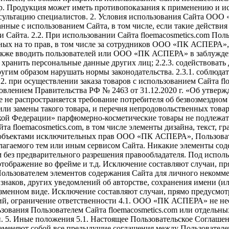
ер. Продукция может иметь противопоказания к применению и 
сультацию специалистов. 2. Условия использования Сайта ООО 
занные с использованием Сайта, в том числе, если такие действ
 Сайта. 2.2. При использовании Сайта floemacosmetics.com Пользо
ных на то прав, в том числе за сотрудников ООО «ПК АСПЕРА», 
 также вводить пользователей или ООО «ПК АСПЕРА» в заблужде
и хранить персональные данные других лиц; 2.2.3. содействова
другим образом нарушать нормы законодательства. 2.3.1. соблю
.2. при осуществлении заказа товаров с использованием Сайта fl
ановлением Правительства РФ № 2463 от 31.12.2020 г. «Об утве
е не распространяется требование потребителя об безвозмездно
ли замены такого товара, и перечня непродовольственных товар
кой Федерации» парфюмерно-косметические товары не подлежат 
а floemacosmetics.com, в том числе элементы дизайна, текст, г
я объектами исключительных прав ООО «ПК АСПЕРА», Пользовате
лагаемого тем или иным сервисом Сайта. Никакие элементы соде
м без предварительного разрешения правообладателя. Под исполь
 отображение во фрейме и т.д. Исключение составляют случаи, 
 Пользователем элементов содержания Сайта для личного некомм
 знаков, других уведомлений об авторстве, сохранения имени (и
изменном виде. Исключение составляют случаи, прямо предусмо
тий, ограничение ответственности 4.1. ООО «ПК АСПЕРА» не нес
ования Пользователем Сайта floemacosmetics.com или отдельных
5. Иные положения 5.1. Настоящее Пользовательское Соглашен
аменяют собой все предыдущие соглашения между Пользовател