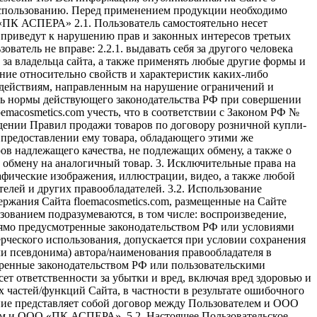
использованию. Перед применением продукции необходимо
«ПК АСПЕРА» 2.1. Пользователь самостоятельно несет
ия приведут к нарушению прав и законных интересов третьих
ватель не вправе: 2.2.1. выдавать себя за другого человека
за владельца сайта, а также применять любые другие формы и
ние относительно свойств и характеристик каких-либо
ть действиям, направленным на нарушение ограничений и
дать нормы действующего законодательства РФ при совершении
oemacosmetics.com учесть, что в соответствии с Законом РФ №
рждении Правил продажи товаров по договору розничной купли-
м предоставлении ему товара, обладающего этими же
ов надлежащего качества, не подлежащих обмену, а также о
обмену на аналогичный товар. 3. Исключительные права на
рафические изображения, иллюстрации, видео, а также любой
лей и других правообладателей. 3.2. Использование
ржания Сайта floemacosmetics.com, размещенные на Сайте
зованием подразумеваются, в том числе: воспроизведение,
прямо предусмотренные законодательством РФ или условиями
ерческого использования, допускается при условии сохранения
ли псевдонима) автора/наименования правообладателя в
тренные законодательством РФ или пользовательскими
ет ответственности за убытки и вред, включая вред здоровью и
 частей/функций Сайта, в частности в результате ошибочного
ие представляет собой договор между Пользователем и ООО
ем и ООО «ПК АСПЕРА». 5.2. Настоящее Пользовательское