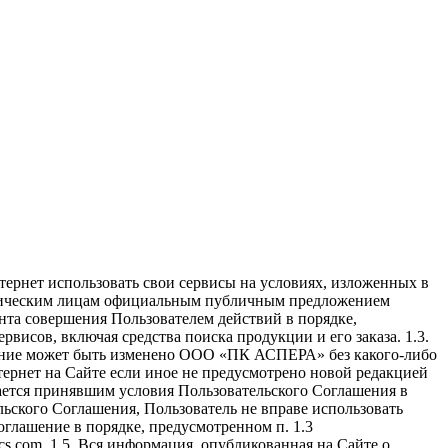
нтернет использовать свои сервисы на условиях, изложенных в
изическим лицам официальным публичным предложением
мента совершения Пользователем действий в порядке,
исов, включая средства поиска продукции и его заказа. 1.3.
шение может быть изменено ООО «ПК АСПЕРА» без какого-либо
тернет на Сайте если иное не предусмотрено новой редакцией
тается принявшим условия Пользовательского Соглашения в
льского Соглашения, Пользователь не вправе использовать
оглашение в порядке, предусмотренном п. 1.3
cs.com. 1.5. Вся информация, опубликованная на Сайте о