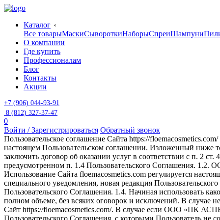
Каталог
Все товары
Маски
Сыворотки
Наборы
Спреи
Шампуни
Пил
О компании
Где купить
Профессионалам
Блог
Контакты
Акции
+7 (906) 044-93-91
8 (812) 327-37-47
0
Войти
/ Зарегистрироваться
Обратный звонок
Пользовательское соглашение Сайта https://floemacosmetics.co
настоящем Пользовательском соглашении. Изложенный ниже т
заключить договор об оказании услуг в соответствии с п. 2 ст
предусмотренном п. 1.4 Пользовательского Соглашения. 1.2. О
Использование Сайта floemacosmetics.com регулируется наст
специального уведомления, новая редакция Пользовательского 
Пользовательского Соглашения. 1.4. Начиная использовать ка
полном объеме, без всяких оговорок и исключений. В случае н
Сайт https://floemacosmetics.com/. В случае если ООО «ПК АС
Пользовательского Соглашения, с которыми Пользователь не сог